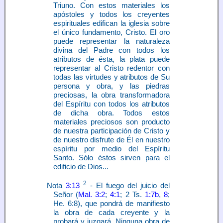
Triuno. Con estos materiales los
apóstoles y todos los creyentes
espirituales edifican la iglesia sobre
el único fundamento, Cristo. El oro
puede representar la naturaleza
divina del Padre con todos los
atributos de ésta, la plata puede
representar al Cristo redentor con
todas las virtudes y atributos de Su
persona y obra, y las piedras
preciosas, la obra transformadora
del Espíritu con todos los atributos
de dicha obra. Todos estos
materiales preciosos son producto
de nuestra participación de Cristo y
de nuestro disfrute de Él en nuestro
espíritu por medio del Espíritu
Santo. Sólo éstos sirven para el
edificio de Dios...
2
Nota
3:13
- El fuego del juicio del
Señor (
Mal. 3:2
;
4:1
; 2 Ts.
1:7b
,
8
;
He. 6:8), que pondrá de manifiesto
la obra de cada creyente y la
probará y juzgará. Ninguna obra de