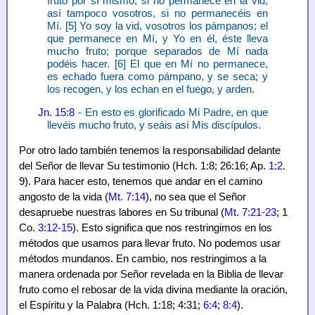
fruto por sí mismo, si no permanece en la vid,
así tampoco vosotros, si no permanecéis en
Mí. [5] Yo soy la vid, vosotros los pámpanos; el
que permanece en Mí, y Yo en él, éste lleva
mucho fruto; porque separados de Mí nada
podéis hacer. [6] El que en Mí no permanece,
es echado fuera como pámpano, y se seca; y
los recogen, y los echan en el fuego, y arden.
Jn. 15:8
- En esto es glorificado Mi Padre, en que
llevéis mucho fruto, y seáis así Mis discípulos.
Por otro lado también tenemos la responsabilidad delante
del Señor de llevar Su testimonio (Hch. 1:8; 26:16; Ap.
1:2
.
9). Para hacer esto, tenemos que andar en el camino
angosto de la vida (
Mt. 7:14
), no sea que el Señor
desapruebe nuestras labores en Su tribunal (
Mt. 7:21-23
; 1
Co.
3:12-15
). Esto significa que nos restringimos en los
métodos que usamos para llevar fruto. No podemos usar
métodos mundanos. En cambio, nos restringimos a la
manera ordenada por Señor revelada en la Biblia de llevar
fruto como el rebosar de la vida divina mediante la oración,
el Espíritu y la Palabra (Hch. 1:18; 4:31;
6:4
;
8:4
).