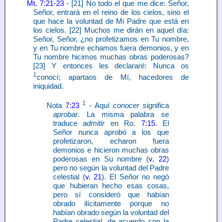
Mt. 7:21-23
- [21] No todo el que me dice: Señor,
Señor, entrará en el reino de los cielos, sino el
que hace la voluntad de Mi Padre que está en
los cielos. [22] Muchos me dirán en aquel día:
Señor, Señor, ¿no profetizamos en Tu nombre,
y en Tu nombre echamos fuera demonios, y en
Tu nombre hicimos muchas obras poderosas?
[23] Y entonces les declararé: Nunca os
1
conocí; apartaos de Mí, hacedores de
iniquidad.
1
Nota
7:23
- Aquí
conocer
significa
aprobar
. La misma palabra se
traduce
admitir
en Ro.
7:15
. El
Señor nunca aprobó a los que
profetizaron, echaron fuera
demonios e hicieron muchas obras
poderosas en Su nombre (
v. 22
)
pero no según la voluntad del Padre
celestial (
v. 21
). El Señor no negó
que hubieran hecho esas cosas,
pero sí consideró que habían
obrado ilícitamente porque no
habían obrado según la voluntad del
Padre celestial, de acuerdo con la