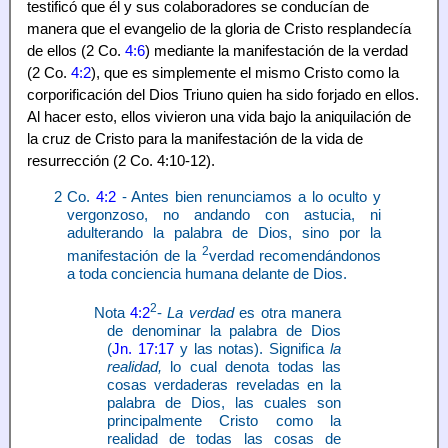
testificó que él y sus colaboradores se conducían de
manera que el evangelio de la gloria de Cristo resplandecía
de ellos (2 Co.
4:6
) mediante la manifestación de la verdad
(2 Co.
4:2
), que es simplemente el mismo Cristo como la
corporificación del Dios Triuno quien ha sido forjado en ellos.
Al hacer esto, ellos vivieron una vida bajo la aniquilación de
la cruz de Cristo para la manifestación de la vida de
resurrección (2 Co. 4:10-12).
2 Co.
4:2
- Antes bien renunciamos a lo oculto y
vergonzoso, no andando con astucia, ni
adulterando la palabra de Dios, sino por la
2
manifestación de la
verdad recomendándonos
a toda conciencia humana delante de Dios.
2
Nota
4:2
-
La verdad
es otra manera
de denominar la palabra de Dios
(
Jn. 17:17
y las notas). Significa
la
realidad,
lo cual denota todas las
cosas verdaderas reveladas en la
palabra de Dios, las cuales son
principalmente Cristo como la
realidad de todas las cosas de