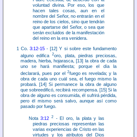
voluntad divina. Por eso, los que
hacen tales cosas, aun en el
nombre del Señor, no entrarán en el
reino de los cielos, sino que tendrán
que apartarse del Señor, o sea que
serán excluidos de la manifestación
del reino en la era venidera.
1 Co.
3:12-15
- [12] Y si sobre este fundamento
2
alguno edifica
oro, plata, piedras preciosas,
madera, hierba, hojarasca, [13] la obra de cada
uno se hará manifiesta; porque el día la
2
declarará, pues por el
fuego es revelada; y la
obra de cada uno cuál sea, el fuego mismo la
probará. [14] Si permanece la obra de alguno
que sobreedificó, recibirá recompensa. [15] Si la
obra de alguno es consumida, él sufrirá pérdida,
pero él mismo será salvo, aunque así como
pasado por fuego.
2
Nota
3:12
- El oro, la plata y las
piedras preciosas representan las
varias experiencias de Cristo en las
virtudes y los atributos del Dios