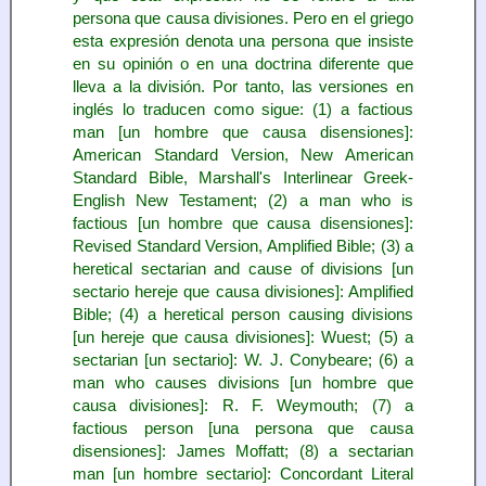
persona que causa divisiones. Pero en el griego
esta expresión denota una persona que insiste
en su opinión o en una doctrina diferente que
lleva a la división. Por tanto, las versiones en
inglés lo traducen como sigue: (1) a factious
man [un hombre que causa disensiones]:
American Standard Version, New American
Standard Bible, Marshall's Interlinear Greek-
English New Testament; (2) a man who is
factious [un hombre que causa disensiones]:
Revised Standard Version, Amplified Bible; (3) a
heretical sectarian and cause of divisions [un
sectario hereje que causa divisiones]: Amplified
Bible; (4) a heretical person causing divisions
[un hereje que causa divisiones]: Wuest; (5) a
sectarian [un sectario]: W. J. Conybeare; (6) a
man who causes divisions [un hombre que
causa divisiones]: R. F. Weymouth; (7) a
factious person [una persona que causa
disensiones]: James Moffatt; (8) a sectarian
man [un hombre sectario]: Concordant Literal