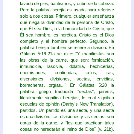
lavado de pies, bautismos, y cubrirse la cabeza.
Pero la palabra herejía es usada para referirse
sólo a dos cosas. Primero, cualquier enseñanza
que niega la divinidad de la persona de Cristo,
que Él sea Dios, o la humanidad de Cristo, que
Él sea hombre, es herética. Cristo es el Dios
completo y el hombre perfecto. Segundo, la
palabra herejía también se refiere a división. En
Gálatas 5:19-21a se dice: "Y manifiestas son
las obras de la carne, que son: fornicación,
inmundicia, lascivia, idolatría, hechicerías,
enemistades, contiendas, celos, iras,
disensiones, divisiones, sectas, envidias,
borracheras, orgías..." En Gálatas 5:20 la
palabra griego traducida "sectas", jáiresis,
literalmente significa herejías, lo cual significa
escuelas de opinión (Darby's New Translation),
partidos. Un partido es una secta, y una secta
es una división. Las divisiones y las sectas, son
obras de la carne, y "los que practican tales
cosas no heredarán el reino de Dios" (v. 21b).