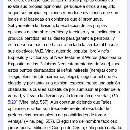
exalta sus propias opiniones, persuade a otros a seguirlo
según sus propias opiniones y produce divisiones que son
leales a él basadas en opiniones que él promueve.
Subyacente a la división, la exaltación de las propias
opiniones del hombre herético y faccioso, y su inclinación a
producir partidos, es su deseo para ganancia personal, y
está deseoso hasta de hacer a un lado la verdad al buscar
sus objetivos. W.E. Vine, autor del popular libro Vine’s
Expository Dictionary of New Testament Words [Diccionario
Expositor de las Palabras Neotestamentarias de Vine], toca
estos puntos destacados al definir hairesis (herejía) como
"elegir, elección (de haireomai, elegir); luego, aquel que es
elegido, y por tanto, una opinión, especialmente una opinión
obstinada, la cual es substituida por sumisión al poder de la
verdad, y lleva a la división y a la formación de sectas, Gá.
5:20
" (Vine, pág. 557). Aún continúa diciendo que "tales
opiniones erradas son frecuentemente el resultado de
preferencias personales o de posibilidades de tomar
ventaja" (Vine, pág. 557). El egoísmo del hombre faccioso
jamás podrá edificar el Cuerpo de Cristo; sólo podrá dañarlo.