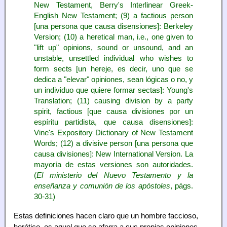
New Testament, Berry's Interlinear Greek-
English New Testament; (9) a factious person
[una persona que causa disensiones]: Berkeley
Version; (10) a heretical man, i.e., one given to
"lift up" opinions, sound or unsound, and an
unstable, unsettled individual who wishes to
form sects [un hereje, es decir, uno que se
dedica a "elevar" opiniones, sean lógicas o no, y
un individuo que quiere formar sectas]: Young's
Translation; (11) causing division by a party
spirit, factious [que causa divisiones por un
espíritu partidista, que causa disensiones]:
Vine's Expository Dictionary of New Testament
Words; (12) a divisive person [una persona que
causa divisiones]: New International Version. La
mayoría de estas versiones son autoridades.
(
El ministerio del Nuevo Testamento y la
enseñanza y comunión de los apóstoles
, págs.
30-31)
Estas definiciones hacen claro que un hombre faccioso,
herético, es aquel que se aferra a sus propias opiniones,